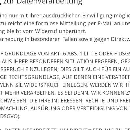
ng zur Datenverarbeitung
d nur mit Ihrer ausdrücklichen Einwilligung möglich
azu reicht eine formlose Mitteilung per E-Mail an u
ng bleibt vom Widerruf unberührt.
erhebung in besonderen Fällen sowie gegen Direktw
GRUNDLAGE VON ART. 6 ABS. 1 LIT. E ODER F DSG
H AUS IHRER BESONDEREN SITUATION ERGEBEN, GE
PRUCH EINZULEGEN; DIES GILT AUCH FÜR EIN A
ILIGE RECHTSGRUNDLAGE, AUF DENEN EINE VERARB
ENN SIE WIDERSPRUCH EINLEGEN, WERDEN WIR I
 MEHR VERARBEITEN, ES SEI DENN, WIR KÖNNEN
HWEISEN, DIE IHRE INTERESSEN, RECHTE UND FRE
NDMACHUNG, AUSÜBUNG ODER VERTEIDIGUNG VON
 DSGVO).